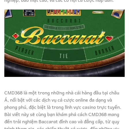
CMD368 là một trong những nhà cái hàng đầu tại châu
Á, nổi bật với các dịch vụ cá cược online đa dạng và
phong phú, đặc biệt là trong lĩnh vực casino trực tuyến.
Bài viết này sẽ cùng bạn khám phá cách CMD368 mang
đến trải nghiệm Baccarat đỉnh cao và đẳng cấp, từ quy
trình tham gia, các chiến thuật cá cược, đến những ưu