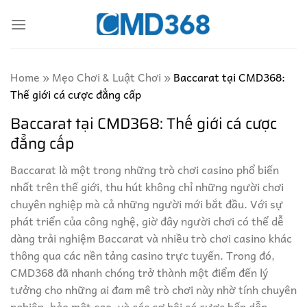
Skip
to
content
Home
»
Mẹo Chơi & Luật Chơi
»
Baccarat tại CMD368:
Thế giới cá cược đẳng cấp
Baccarat tại CMD368: Thế giới cá cược
đẳng cấp
Baccarat là một trong những trò chơi casino phổ biến
nhất trên thế giới, thu hút không chỉ những người chơi
chuyên nghiệp mà cả những người mới bắt đầu. Với sự
phát triển của công nghệ, giờ đây người chơi có thể dễ
dàng trải nghiệm Baccarat và nhiều trò chơi casino khác
thông qua các nền tảng casino trực tuyến. Trong đó,
CMD368 đã nhanh chóng trở thành một điểm đến lý
tưởng cho những ai đam mê trò chơi này nhờ tính chuyên
nghiệp, bảo mật cao, và các cơ hội cá cược hấp dẫn.