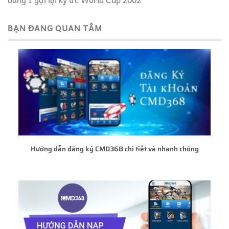
BẠN ĐANG QUAN TÂM
Hướng dẫn đăng ký CMD368 chi tiết và nhanh chóng