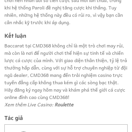
khi hệ thống Paroli đề nghị tăng cược khi thắng. Tuy
nhiên, những hệ thống này đều có rủi ro, vì vậy bạn cần
cân nhắc kỹ trước khi áp dụng.
Kết luận
Baccarat tại CMD368 không chỉ là một trò chơi may rủi,
mà còn là nơi để người chơi thể hiện sự tinh tế và chiến
lược cá cược của mình. Với giao diện thân thiện, tỷ lệ trả
thưởng hấp dẫn, cùng với sự hỗ trợ chuyên nghiệp từ đội
ngũ dealer, CMD368 mang đến trải nghiệm casino trực
tuyến đẳng cấp không thua kém gì các sòng bạc thật.
Hãy đăng ký ngay hôm nay và khám phá thế giới cá cược
online đỉnh cao cùng CMD368!
Xem thêm Live Casino:
Roulette
Tác giả