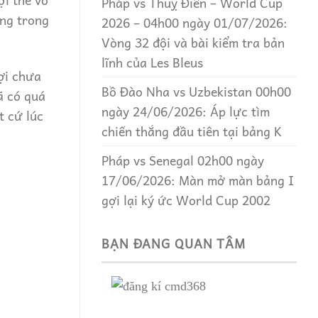
ợi thế vô
Pháp vs Thuỵ Điển – World Cup
òng trong
2026 – 04h00 ngày 01/07/2026:
Vòng 32 đội và bài kiểm tra bản
lĩnh của Les Bleus
ợi chưa
Bồ Đào Nha vs Uzbekistan 00h00
ã có quá
ngày 24/06/2026: Áp lực tìm
t cứ lúc
chiến thắng đầu tiên tại bảng K
Pháp vs Senegal 02h00 ngày
17/06/2026: Màn mở màn bảng I
gợi lại ký ức World Cup 2002
BẠN ĐANG QUAN TÂM