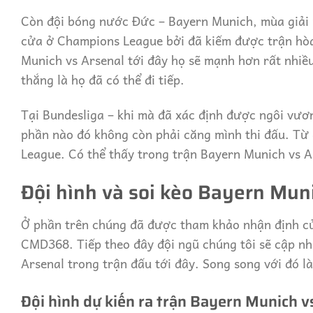
Còn đội bóng nước Đức – Bayern Munich, mùa giải n
cửa ở Champions League bởi đã kiếm được trận hòa
Munich vs Arsenal tới đây họ sẽ mạnh hơn rất nhiề
thắng là họ đã có thể đi tiếp.
Tại Bundesliga – khi mà đã xác định được ngôi vư
phần nào đó không còn phải căng mình thi đấu. T
League. Có thể thấy trong trận Bayern Munich vs A
Đội hình và soi kèo Bayern Mun
Ở phần trên chúng đã được tham khảo nhận định của
CMD368. Tiếp theo đây đội ngũ chúng tôi sẽ cập nh
Arsenal trong trận đấu tới đây. Song song với đó l
Đội hình dự kiến ra trận Bayern Munich v