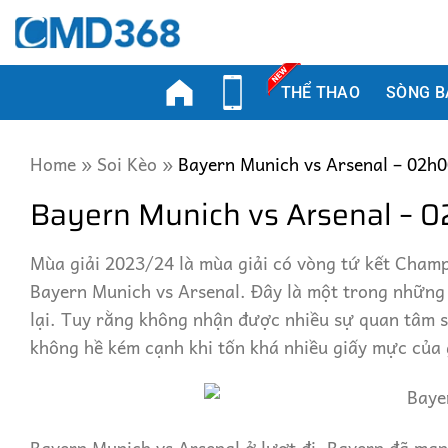
Skip
to
content
THỂ THAO
SÒNG B
Home
»
Soi Kèo
»
Bayern Munich vs Arsenal – 02h0
Bayern Munich vs Arsenal – 0
Mùa giải 2023/24 là mùa giải có vòng tứ kết Cham
Bayern Munich vs Arsenal. Đây là một trong những
lại. Tuy rằng không nhận được nhiều sự quan tâm 
không hề kém cạnh khi tốn khá nhiều giấy mực của 