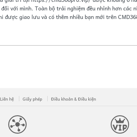
 đối với mình. Toàn bộ trải nghiệm đều nhỉnh hơn các n
khi được giao lưu và có thêm nhiều bạn mới trên CMD3
Liên hệ
Giấy phép
Điều khoản & Điều kiện