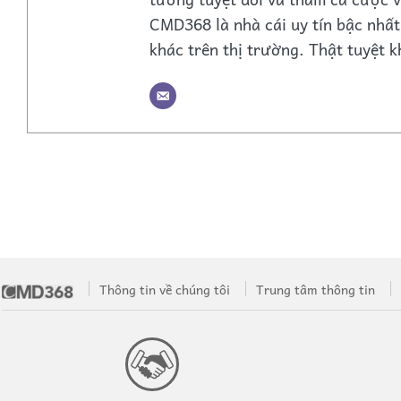
CMD368 là nhà cái uy tín bậc nhất
khác trên thị trường. Thật tuyệt 
Thông tin về chúng tôi
Trung tâm thông tin