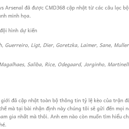
 vs Arsenal đã được CMD368 cập nhật từ các câu lạc bộ
ảnh minh họa.
, Guerreiro, Ligt, Dier, Goretzka, Laimer, Sane, Muller
agalhaes, Saliba, Rice, Odegaard, Jorginho, Martinell
iới đã cập nhật toàn bộ thông tin tỷ lệ kèo của trận đ
thế mà tại bài nhận định này chúng tôi sẽ gửi đến mọi 
am gia nhất mà thôi. Anh em nào còn muốn tìm hiểu chi
hé.