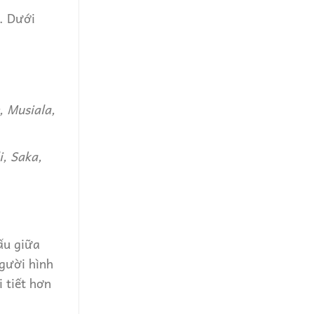
. Dưới
, Musiala,
i, Saka,
ấu giữa
người hình
 tiết hơn