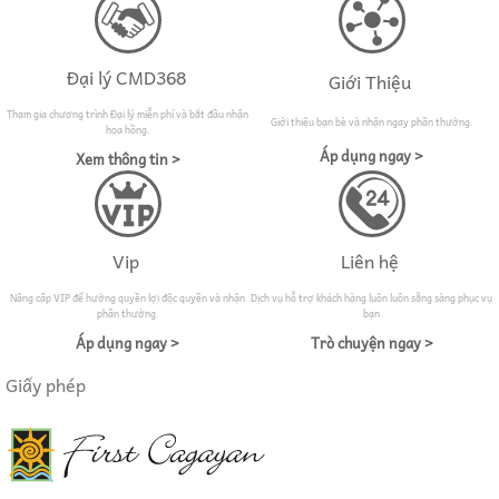
Đại lý CMD368
Giới Thiệu
Tham gia chương trình Đại lý miễn phí và bắt đầu nhận
Giới thiệu bạn bè và nhận ngay phần thưởng.
hoa hồng.
Áp dụng ngay >
Xem thông tin >
Vip
Liên hệ
Nâng cấp VIP để hưởng quyền lợi độc quyền và nhận
Dịch vụ hỗ trợ khách hàng luôn luôn sẵng sàng phục vụ
phần thưởng.
bạn
Áp dụng ngay >
Trò chuyện ngay >
Giấy phép