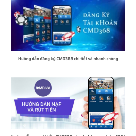
Hướng dẫn đăng ký CMD368 chi tiết và nhanh chóng