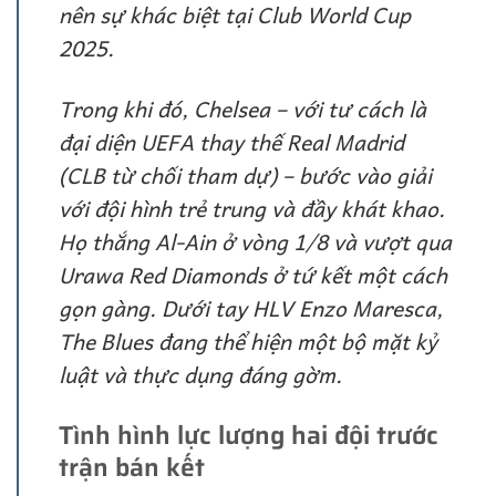
nên sự khác biệt tại Club World Cup
2025.
Trong khi đó, Chelsea – với tư cách là
đại diện UEFA thay thế Real Madrid
(CLB từ chối tham dự) – bước vào giải
với đội hình trẻ trung và đầy khát khao.
Họ thắng Al-Ain ở vòng 1/8 và vượt qua
Urawa Red Diamonds ở tứ kết một cách
gọn gàng. Dưới tay HLV Enzo Maresca,
The Blues đang thể hiện một bộ mặt kỷ
luật và thực dụng đáng gờm.
Tình hình lực lượng hai đội trước
trận bán kết