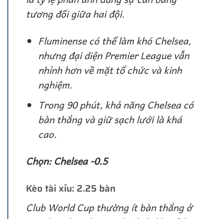
tương đối giữa hai đội.
Fluminense có thể làm khó Chelsea,
nhưng đại diện Premier League vẫn
nhỉnh hơn về mặt tổ chức và kinh
nghiệm.
Trong 90 phút, khả năng Chelsea có
bàn thắng và giữ sạch lưới là khá
cao.
Chọn: Chelsea -0.5
Kèo tài xỉu: 2.25 bàn
Club World Cup thường ít bàn thắng ở