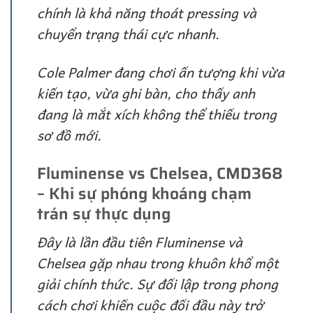
chính là khả năng thoát pressing và
chuyển trạng thái cực nhanh.
Cole Palmer đang chơi ấn tượng khi vừa
kiến tạo, vừa ghi bàn, cho thấy anh
đang là mắt xích không thể thiếu trong
sơ đồ mới.
Fluminense vs Chelsea, CMD368
– Khi sự phóng khoáng chạm
trán sự thực dụng
Đây là lần đầu tiên Fluminense và
Chelsea gặp nhau trong khuôn khổ một
giải chính thức. Sự đối lập trong phong
cách chơi khiến cuộc đối đầu này trở