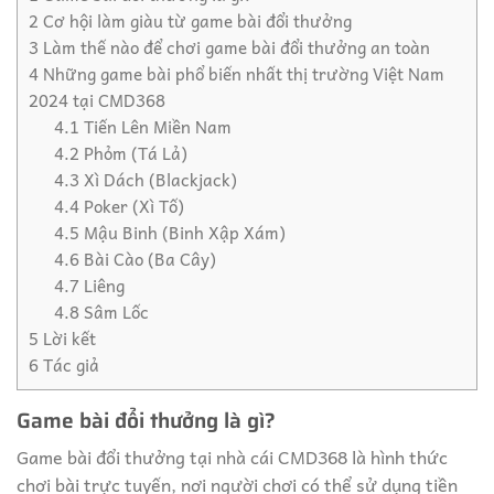
2
Cơ hội làm giàu từ game bài đổi thưởng
3
Làm thế nào để chơi game bài đổi thưởng an toàn
4
Những game bài phổ biến nhất thị trường Việt Nam
2024 tại CMD368
4.1
Tiến Lên Miền Nam
4.2
Phỏm (Tá Lả)
4.3
Xì Dách (Blackjack)
4.4
Poker (Xì Tố)
4.5
Mậu Binh (Binh Xập Xám)
4.6
Bài Cào (Ba Cây)
4.7
Liêng
4.8
Sâm Lốc
5
Lời kết
6
Tác giả
Game bài đổi thưởng là gì?
Game bài đổi thưởng tại nhà cái CMD368 là hình thức
chơi bài trực tuyến, nơi người chơi có thể sử dụng tiền