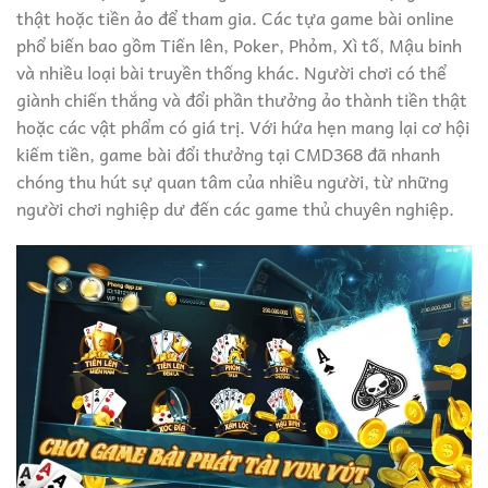
thật hoặc tiền ảo để tham gia. Các tựa game bài online
phổ biến bao gồm Tiến lên, Poker, Phỏm, Xì tố, Mậu binh
và nhiều loại bài truyền thống khác. Người chơi có thể
giành chiến thắng và đổi phần thưởng ảo thành tiền thật
hoặc các vật phẩm có giá trị. Với hứa hẹn mang lại cơ hội
kiếm tiền, game bài đổi thưởng tại CMD368 đã nhanh
chóng thu hút sự quan tâm của nhiều người, từ những
người chơi nghiệp dư đến các game thủ chuyên nghiệp.