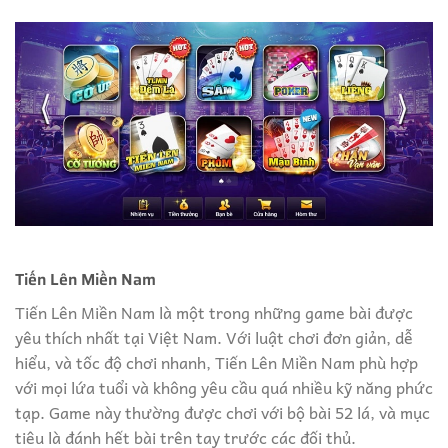
Tiến Lên Miền Nam
Tiến Lên Miền Nam là một trong những game bài được
yêu thích nhất tại Việt Nam. Với luật chơi đơn giản, dễ
hiểu, và tốc độ chơi nhanh, Tiến Lên Miền Nam phù hợp
với mọi lứa tuổi và không yêu cầu quá nhiều kỹ năng phức
tạp. Game này thường được chơi với bộ bài 52 lá, và mục
tiêu là đánh hết bài trên tay trước các đối thủ.