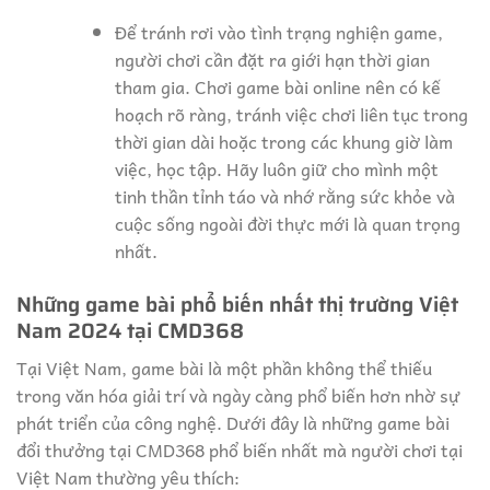
Để tránh rơi vào tình trạng nghiện game,
người chơi cần đặt ra giới hạn thời gian
tham gia. Chơi game bài online nên có kế
hoạch rõ ràng, tránh việc chơi liên tục trong
thời gian dài hoặc trong các khung giờ làm
việc, học tập. Hãy luôn giữ cho mình một
tinh thần tỉnh táo và nhớ rằng sức khỏe và
cuộc sống ngoài đời thực mới là quan trọng
nhất.
Những game bài phổ biến nhất thị trường Việt
Nam 2024 tại CMD368
Tại Việt Nam, game bài là một phần không thể thiếu
trong văn hóa giải trí và ngày càng phổ biến hơn nhờ sự
phát triển của công nghệ. Dưới đây là những game bài
đổi thưởng tại CMD368 phổ biến nhất mà người chơi tại
Việt Nam thường yêu thích: