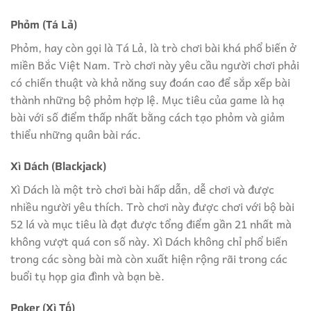
Phỏm (Tá Lả)
Phỏm, hay còn gọi là Tá Lả, là trò chơi bài khá phổ biến ở
miền Bắc Việt Nam. Trò chơi này yêu cầu người chơi phải
có chiến thuật và khả năng suy đoán cao để sắp xếp bài
thành những bộ phỏm hợp lệ. Mục tiêu của game là hạ
bài với số điểm thấp nhất bằng cách tạo phỏm và giảm
thiểu những quân bài rác.
Xì Dách (Blackjack)
Xì Dách là một trò chơi bài hấp dẫn, dễ chơi và được
nhiều người yêu thích. Trò chơi này được chơi với bộ bài
52 lá và mục tiêu là đạt được tổng điểm gần 21 nhất mà
không vượt quá con số này. Xì Dách không chỉ phổ biến
trong các sòng bài mà còn xuất hiện rộng rãi trong các
buổi tụ họp gia đình và bạn bè.
Poker (Xì Tố)