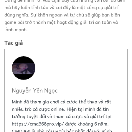
mà hãy luôn tỉnh táo và coi đây là một công cụ giải trí
đúng nghĩa. Sự khôn ngoan và tự chủ sẽ giúp bạn biến
game bài trở thành một hoạt động giải trí an toàn và
lành mạnh.
Tác giả
Nguyễn Yến Ngọc
Mình đã tham gia chơi cá cược thể thao và rất
nhiều trò cá cược online. Hiện tại mình đã tin
tưởng tuyệt đối và tham cá cược và giải trí tại
https://cmd368pro.vip/ được khoảng 6 năm.
CMD368 là nhà cái uy tín bậc nhất đối với mình.