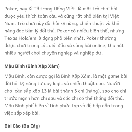
Poker, hay Xì Tố trong tiếng Việt, là một trò chơi bài
được yêu thích toàn cầu và cũng rất phổ biến tại Việt
Nam. Trò chơi này đòi hỏi kỹ năng, chiến thuật và khả
năng đọc tâm lý đối thủ. Poker có nhiều biến thể, nhưng
Texas Hold’em là dạng phổ biến nhất. Poker thường
được chơi trong các giải đấu và sòng bài online, thu hút
nhiều người chơi chuyên nghiệp và nghiệp dư.
Mậu Binh (Binh Xập Xám)
Mậu Binh, còn được gọi là Binh Xập Xám, là một game bài
đòi hỏi kỹ năng tư duy logic và chiến thuật cao. Người
chơi cần sắp xếp 13 lá bài thành 3 chi (hàng), sao cho chi
trước mạnh hơn chi sau và các chi có thể thắng đối thủ.
Mậu Binh phổ biến vì tính phức tạp và độ hấp dẫn trong
việc sắp xếp bài.
Bài Cào (Ba Cây)