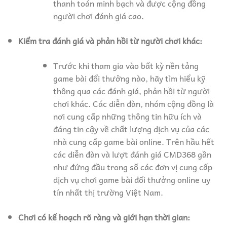
thanh toán minh bạch và được cộng đồng
người chơi đánh giá cao.
Kiểm tra đánh giá và phản hồi từ người chơi khác:
Trước khi tham gia vào bất kỳ nền tảng
game bài đổi thưởng nào, hãy tìm hiểu kỹ
thông qua các đánh giá, phản hồi từ người
chơi khác. Các diễn đàn, nhóm cộng đồng là
nơi cung cấp những thông tin hữu ích và
đáng tin cậy về chất lượng dịch vụ của các
nhà cung cấp game bài online. Trên hầu hết
các diễn đàn và lượt đánh giá CMD368 gần
như đứng đầu trong số các đơn vị cung cấp
dịch vụ chơi game bài đổi thưởng online uy
tín nhất thị trường Việt Nam.
Chơi có kế hoạch rõ ràng và giới hạn thời gian: