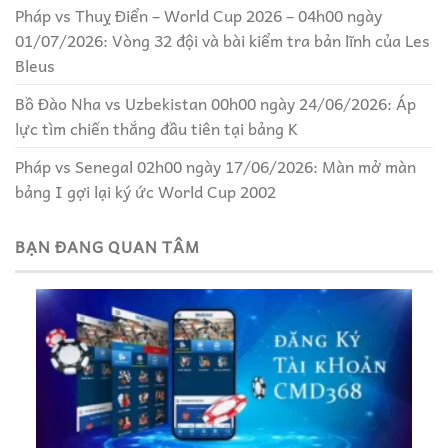
Pháp vs Thuỵ Điển – World Cup 2026 – 04h00 ngày
01/07/2026: Vòng 32 đội và bài kiểm tra bản lĩnh của Les
Bleus
Bồ Đào Nha vs Uzbekistan 00h00 ngày 24/06/2026: Áp
lực tìm chiến thắng đầu tiên tại bảng K
Pháp vs Senegal 02h00 ngày 17/06/2026: Màn mở màn
bảng I gợi lại ký ức World Cup 2002
BẠN ĐANG QUAN TÂM