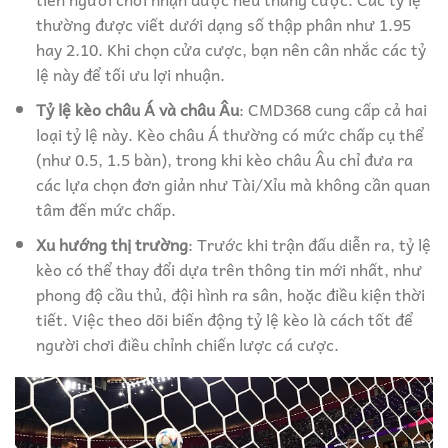
thường được viết dưới dạng số thập phân như 1.95
hay 2.10. Khi chọn cửa cược, bạn nên cân nhắc các tỷ
lệ này để tối ưu lợi nhuận.
Tỷ lệ kèo châu Á và châu Âu
: CMD368 cung cấp cả hai
loại tỷ lệ này. Kèo châu Á thường có mức chấp cụ thể
(như 0.5, 1.5 bàn), trong khi kèo châu Âu chỉ đưa ra
các lựa chọn đơn giản như Tài/Xỉu mà không cần quan
tâm đến mức chấp.
Xu hướng thị trường
: Trước khi trận đấu diễn ra, tỷ lệ
kèo có thể thay đổi dựa trên thông tin mới nhất, như
phong độ cầu thủ, đội hình ra sân, hoặc điều kiện thời
tiết. Việc theo dõi biến động tỷ lệ kèo là cách tốt để
người chơi điều chỉnh chiến lược cá cược.