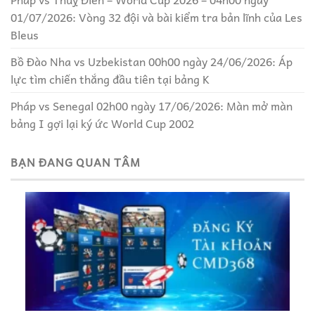
01/07/2026: Vòng 32 đội và bài kiểm tra bản lĩnh của Les
Bleus
Bồ Đào Nha vs Uzbekistan 00h00 ngày 24/06/2026: Áp
lực tìm chiến thắng đầu tiên tại bảng K
Pháp vs Senegal 02h00 ngày 17/06/2026: Màn mở màn
bảng I gợi lại ký ức World Cup 2002
BẠN ĐANG QUAN TÂM