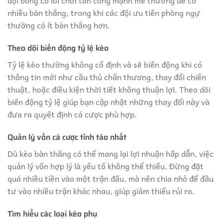
đội bóng có lối chơi tấn công mạnh mẽ thường dễ có
nhiều bàn thắng, trong khi các đội ưu tiên phòng ngự
thường có ít bàn thắng hơn.
Theo dõi biến động tỷ lệ kèo
Tỷ lệ kèo thường không cố định và sẽ biến động khi có
thông tin mới như cầu thủ chấn thương, thay đổi chiến
thuật, hoặc điều kiện thời tiết không thuận lợi. Theo dõi
biến động tỷ lệ giúp bạn cập nhật những thay đổi này và
đưa ra quyết định cá cược phù hợp.
Quản lý vốn cá cược tỉnh táo nhất
Dù kèo bàn thắng có thể mang lại lợi nhuận hấp dẫn, việc
quản lý vốn hợp lý là yếu tố không thể thiếu. Đừng đặt
quá nhiều tiền vào một trận đấu, mà nên chia nhỏ để đầu
tư vào nhiều trận khác nhau, giúp giảm thiểu rủi ro.
Tìm hiểu các loại kèo phụ