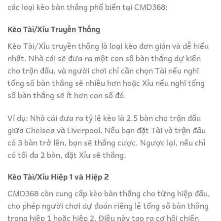
các loại kèo bàn thắng phổ biến tại CMD368:
Kèo Tài/Xỉu Truyền Thống
Kèo Tài/Xỉu truyền thống là loại kèo đơn giản và dễ hiểu
nhất. Nhà cái sẽ đưa ra một con số bàn thắng dự kiến
cho trận đấu, và người chơi chỉ cần chọn Tài nếu nghĩ
tổng số bàn thắng sẽ nhiều hơn hoặc Xỉu nếu nghĩ tổng
số bàn thắng sẽ ít hơn con số đó.
Ví dụ: Nhà cái đưa ra tỷ lệ kèo là 2.5 bàn cho trận đấu
giữa Chelsea và Liverpool. Nếu bạn đặt Tài và trận đấu
có 3 bàn trở lên, bạn sẽ thắng cược. Ngược lại, nếu chỉ
có tối đa 2 bàn, đặt Xỉu sẽ thắng.
Kèo Tài/Xỉu Hiệp 1 và Hiệp 2
CMD368 còn cung cấp kèo bàn thắng cho từng hiệp đấu,
cho phép người chơi dự đoán riêng lẻ tổng số bàn thắng
trong hiệp 1 hoặc hiệp 2. Điều này tạo ra cơ hội chiến