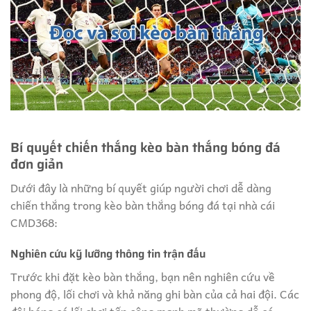
Bí quyết chiến thắng kèo bàn thắng bóng đá
đơn giản
Dưới đây là những bí quyết giúp người chơi dễ dàng
chiến thắng trong kèo bàn thắng bóng đá tại nhà cái
CMD368:
Nghiên cứu kỹ lưỡng thông tin trận đấu
Trước khi đặt kèo bàn thắng, bạn nên nghiên cứu về
phong độ, lối chơi và khả năng ghi bàn của cả hai đội. Các