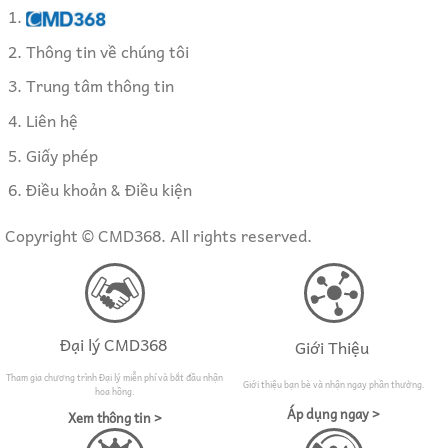
Thông tin về chúng tôi
Trung tâm thông tin
Liên hệ
Giấy phép
Điều khoản & Điều kiện
Copyright ©
CMD368
. All rights reserved.
Đại lý CMD368
Giới Thiệu
Tham gia chương trình Đại lý miễn phí và bắt đầu nhận
Giới thiệu bạn bè và nhận ngay phần thưởng.
hoa hồng.
Áp dụng ngay >
Xem thông tin >