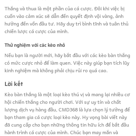
Thắng và thua là một phần của cá cược. Đôi khi việc bị
cuốn vào cảm xúc sẽ dẫn đến quyết định vội vàng, ảnh
hưởng đến vốn đầu tư. Hãy duy trì bình tĩnh và tuân thủ
chiến lược cá cược của mình.
Thử nghiệm với các kèo nhỏ
Nếu bạn là người mới, hãy bắt đầu với các kèo bàn thắng
có mức cược nhỏ để làm quen. Việc này giúp bạn tích lũy
kinh nghiệm mà không phải chịu rủi ro quá cao.
Lời kết
Kèo bàn thắng là một loại kèo thú vị và mang lại nhiều cơ
hội chiến thắng cho người chơi. Với sự uy tín và chất
lượng dịch vụ hàng đầu, CMD368 là lựa chọn lý tưởng để
bạn tham gia cá cược loại kèo này. Hy vọng bài viết này
đã cung cấp cho bạn những thông tin hữu ích để bắt đầu
hành trình cá cược của mình. Chúc bạn may mắn và