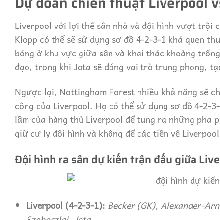
Dự đoán chiến thuật Liverpool 
Liverpool với lợi thế sân nhà và đội hình vượt trội
Klopp có thể sẽ sử dụng sơ đồ 4-2-3-1 khá quen th
bóng ở khu vực giữa sân và khai thác khoảng trống
đạo, trong khi Jota sẽ đóng vai trò trung phong, t
Ngược lại, Nottingham Forest nhiều khả năng sẽ c
công của Liverpool. Họ có thể sử dụng sơ đồ 4-2-3-
lầm của hàng thủ Liverpool để tung ra những pha p
giữ cự ly đội hình và không để các tiền vệ Liverpoo
Đội hình ra sân dự kiến trận đấu giữa Li
Liverpool (4-2-3-1):
Becker (GK), Alexander-Arno
Szoboszlai, Jota.