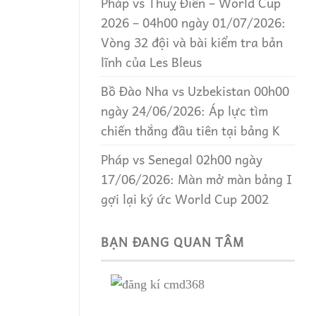
Pháp vs Thuỵ Điển – World Cup
2026 – 04h00 ngày 01/07/2026:
Vòng 32 đội và bài kiểm tra bản
lĩnh của Les Bleus
Bồ Đào Nha vs Uzbekistan 00h00
ngày 24/06/2026: Áp lực tìm
chiến thắng đầu tiên tại bảng K
Pháp vs Senegal 02h00 ngày
17/06/2026: Màn mở màn bảng I
gợi lại ký ức World Cup 2002
BẠN ĐANG QUAN TÂM