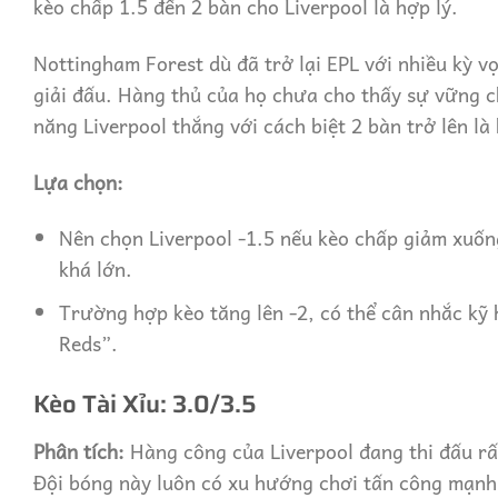
kèo chấp 1.5 đến 2 bàn cho Liverpool là hợp lý.
Nottingham Forest dù đã trở lại EPL với nhiều kỳ v
giải đấu. Hàng thủ của họ chưa cho thấy sự vững ch
năng Liverpool thắng với cách biệt 2 bàn trở lên là
Lựa chọn:
Nên chọn Liverpool -1.5 nếu kèo chấp giảm xuống
khá lớn.
Trường hợp kèo tăng lên -2, có thể cân nhắc kỹ
Reds”.
Kèo Tài Xỉu: 3.0/3.5
Phân tích:
Hàng công của Liverpool đang thi đấu rất
Đội bóng này luôn có xu hướng chơi tấn công mạnh m