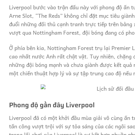
Liverpool bước vào trận đấu này với phong độ ấn 
Arne Slot, “The Reds” không chỉ đặt mục tiêu giàn
đuổi những đối thủ cạnh tranh trực tiếp trên bảng x
vượt qua Nottingham Forest, đội bóng đang có pho
Ở phía bên kia, Nottingham Forest trụ lại Premier 
cao nhất nước Anh rất chật vật. Tuy nhiên, chặng 
những đội bóng mạnh và chưa giành được kết quả n
một chiến thuật hợp lý và sự tập trung cao độ nếu
Phong độ gần đây Liverpool
Liverpool đã có một khởi đầu mùa giải vô cùng ấn 
tấn công vượt trội với sự tỏa sáng của các ngôi s
trong lối chơi của Liverpool là sự kết hợp nhuần n