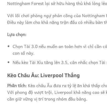
Nottingham Forest lại sở hữu hàng thủ khá lỏng lẻo,
Với lối chơi phòng ngự phản công của Nottingham Fo
Điều này làm cho khả năng trận đấu có nhiều bàn th
Lựa chọn:
Chọn Tài 3.0 nếu muốn an toàn hơn vì chỉ cần có
con số này.
Nếu kèo Tài Xỉu tăng lên 3.5, cân nhắc chọn Tài 
Kèo Châu Âu: Liverpool Thắng
Phân tích:
Kèo châu Âu đưa ra tỷ lệ ăn khá thấp cho
Với phong độ vượt trội, Liverpool khả năng cao sẽ
cần giữ vững vị trí trong nhóm đầu bảng.