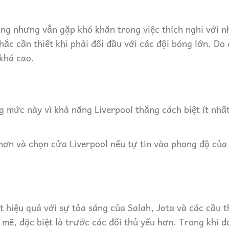
ọng nhưng vẫn gặp khó khăn trong việc thích nghi với n
ắc cần thiết khi phải đối đầu với các đội bóng lớn. Do 
 khá cao.
 mức này vì khả năng Liverpool thắng cách biệt ít nhất
 hơn và chọn cửa Liverpool nếu tự tin vào phong độ của
 hiệu quả với sự tỏa sáng của Salah, Jota và các cầu t
ẽ, đặc biệt là trước các đối thủ yếu hơn. Trong khi đ