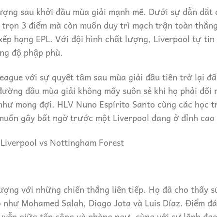
tượng sau khởi đầu mùa giải mạnh mẽ. Dưới sự dẫn dắt
h trọn 3 điểm mà còn muốn duy trì mạch trận toàn thắn
ếp hạng EPL. Với đội hình chất lượng, Liverpool tự tin
ng độ phập phù.
League với sự quyết tâm sau mùa giải đầu tiên trở lại đ
đường đầu mùa giải không mấy suôn sẻ khi họ phải đối 
hư mong đợi. HLV Nuno Espírito Santo cùng các học tr
 muốn gây bất ngờ trước một Liverpool đang ở đỉnh cao
tượng với những chiến thắng liên tiếp. Họ đã cho thấy 
ao như Mohamed Salah, Diogo Jota và Luis Díaz. Điểm đ
huyễn giữa tấn công và phòng ngự, cùng với sự lãnh đạo 