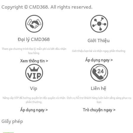
Copyright ©
CMD368
. All rights reserved.
Đại lý CMD368
Giới Thiệu
Tham gia chương trình Đại lý miễn phí và bắt đầu nhận
Giới thiệu bạn bè và nhận ngay phần thưởng.
hoa hồng.
Áp dụng ngay >
Xem thông tin >
Vip
Liên hệ
Nâng cấp VIP để hưởng quyền lợi độc quyền và nhận
Dịch vụ hỗ trợ khách hàng luôn luôn sẵng sàng phục vụ
phần thưởng.
bạn
Áp dụng ngay >
Trò chuyện ngay >
Giấy phép