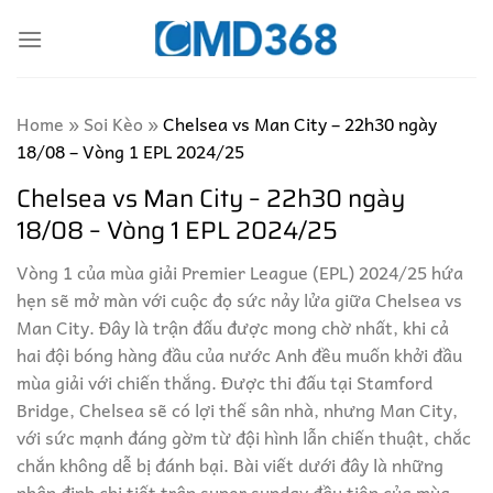
Skip
to
content
Home
»
Soi Kèo
»
Chelsea vs Man City – 22h30 ngày
18/08 – Vòng 1 EPL 2024/25
Chelsea vs Man City – 22h30 ngày
18/08 – Vòng 1 EPL 2024/25
Vòng 1 của mùa giải Premier League (EPL) 2024/25 hứa
hẹn sẽ mở màn với cuộc đọ sức nảy lửa giữa Chelsea vs
Man City. Đây là trận đấu được mong chờ nhất, khi cả
hai đội bóng hàng đầu của nước Anh đều muốn khởi đầu
mùa giải với chiến thắng. Được thi đấu tại Stamford
Bridge, Chelsea sẽ có lợi thế sân nhà, nhưng Man City,
với sức mạnh đáng gờm từ đội hình lẫn chiến thuật, chắc
chắn không dễ bị đánh bại. Bài viết dưới đây là những
nhận định chi tiết trận super sunday đầu tiên của mùa