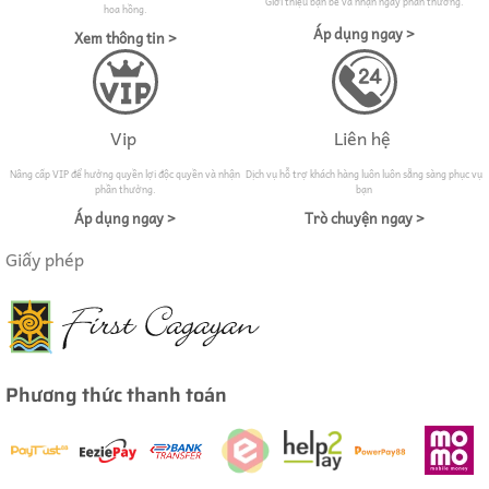
Giới thiệu bạn bè và nhận ngay phần thưởng.
hoa hồng.
Áp dụng ngay >
Xem thông tin >
Vip
Liên hệ
Nâng cấp VIP để hưởng quyền lợi độc quyền và nhận
Dịch vụ hỗ trợ khách hàng luôn luôn sẵng sàng phục vụ
phần thưởng.
bạn
Áp dụng ngay >
Trò chuyện ngay >
Giấy phép
Phương thức thanh toán