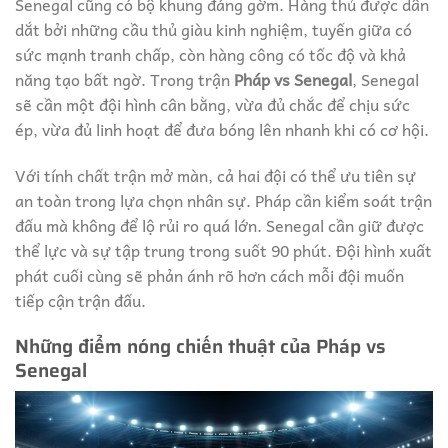
Senegal cũng có bộ khung đáng gờm. Hàng thủ được dẫn
dắt bởi những cầu thủ giàu kinh nghiệm, tuyến giữa có
sức mạnh tranh chấp, còn hàng công có tốc độ và khả
năng tạo bất ngờ. Trong trận
Pháp vs Senegal
, Senegal
sẽ cần một đội hình cân bằng, vừa đủ chắc để chịu sức
ép, vừa đủ linh hoạt để đưa bóng lên nhanh khi có cơ hội.
Với tính chất trận mở màn, cả hai đội có thể ưu tiên sự
an toàn trong lựa chọn nhân sự. Pháp cần kiểm soát trận
đấu mà không để lộ rủi ro quá lớn. Senegal cần giữ được
thể lực và sự tập trung trong suốt 90 phút. Đội hình xuất
phát cuối cùng sẽ phản ánh rõ hơn cách mỗi đội muốn
tiếp cận trận đấu.
Những điểm nóng chiến thuật của Pháp vs
Senegal