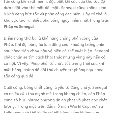
tấn công biên rất mạnh, đặc biệt khi các cầu thủ tốc độ
được đặt vào thế một đối một. Senegal cũng không kém
ở khả năng bứt tốc và phản công dọc biên. Đây có thể là
khu vực tạo ra nhiều pha bóng nguy hiểm nhất trong trận
Pháp vs Senegal
.
Điểm nóng thứ ba là khả năng chống phản công của
Pháp. Khi đội bóng áo lam dâng cao, khoảng trống phía
sau hàng tiền vệ và hậu vệ biên có thể xuất hiện. Senegal
chắc chắn sẽ tìm cách khai thác những vùng này nếu có
cơ hội. Vì vậy, Pháp phải tổ chức tốt trạng thái sau khi
mất bóng, tránh để đối thủ chuyển từ phòng ngự sang
tấn công quá dễ.
Cuối cùng, bóng chết cũng là yếu tố đáng chú ý. Senegal
có nhiều cầu thủ mạnh mẽ trong không chiến, còn Pháp
cũng sở hữu những phương án đá phạt và phạt góc chất
lượng. Trong một trận đấu mở màn World Cup, nơi sự
thận trọng có thể khiến cơ hội bóng sống không quá