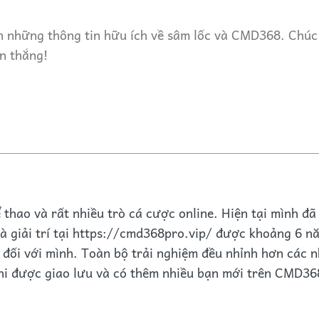
ạn những thông tin hữu ích về sâm lốc và CMD368. Chúc
ến thắng!
thao và rất nhiều trò cá cược online. Hiện tại mình đã 
à giải trí tại https://cmd368pro.vip/ được khoảng 6 n
 đối với mình. Toàn bộ trải nghiệm đều nhỉnh hơn các n
khi được giao lưu và có thêm nhiều bạn mới trên CMD3