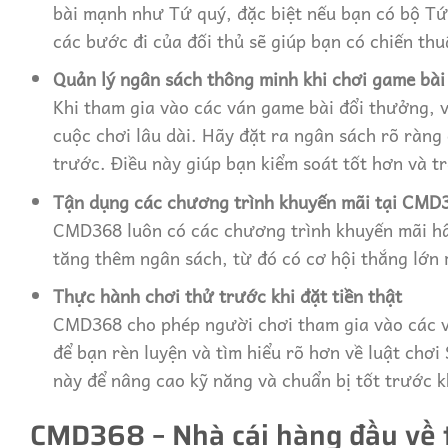
bài mạnh như Tứ quý, đặc biệt nếu bạn có bộ Tứ 
các bước đi của đối thủ sẽ giúp bạn có chiến thu
Quản lý ngân sách thông minh khi chơi game bài
Khi tham gia vào các ván game bài đổi thưởng, v
cuộc chơi lâu dài. Hãy đặt ra ngân sách rõ ràng
trước. Điều này giúp bạn kiểm soát tốt hơn và tr
Tận dụng các chương trình khuyến mãi tại CMD
CMD368 luôn có các chương trình khuyến mãi hấp
tăng thêm ngân sách, từ đó có cơ hội thắng lớn
Thực hành chơi thử trước khi đặt tiền thật
CMD368 cho phép người chơi tham gia vào các vá
để bạn rèn luyện và tìm hiểu rõ hơn về luật chơ
này để nâng cao kỹ năng và chuẩn bị tốt trước k
CMD368 – Nhà cái hàng đầu về t