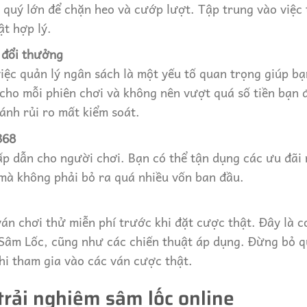
quý lớn để chặn heo và cướp lượt. Tập trung vào việc 
ật hợp lý.
 đổi thưởng
iệc quản lý ngân sách là một yếu tố quan trọng giúp bạ
 cho mỗi phiên chơi và không nên vượt quá số tiền bạn 
ánh rủi ro mất kiểm soát.
368
 dẫn cho người chơi. Bạn có thể tận dụng các ưu đãi 
 mà không phải bỏ ra quá nhiều vốn ban đầu.
n chơi thử miễn phí trước khi đặt cược thật. Đây là cơ
i Sâm Lốc, cũng như các chiến thuật áp dụng. Đừng bỏ q
hi tham gia vào các ván cược thật.
rải nghiệm sâm lốc online