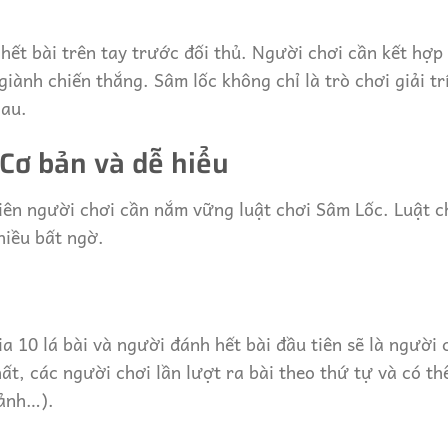
 hết bài trên tay trước đối thủ. Người chơi cần kết hợp 
iành chiến thắng. Sâm lốc không chỉ là trò chơi giải tr
hau.
Cơ bản và dễ hiểu
tiên người chơi cần nắm vững luật chơi Sâm Lốc. Luật c
iều bất ngờ.
 10 lá bài và người đánh hết bài đầu tiên sẽ là người 
t, các người chơi lần lượt ra bài theo thứ tự và có th
sảnh…).