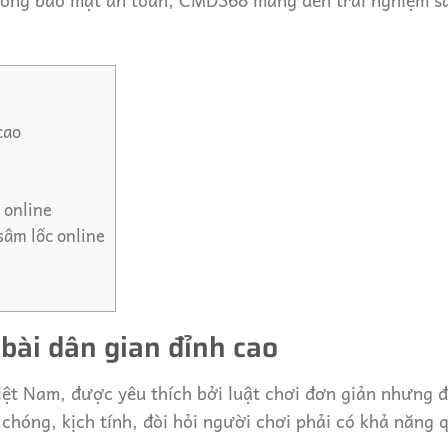
 thống bảo mật an toàn, CMD368 mang đến trải nghiệm s
cao
 online
sâm lốc online
 bài dân gian đỉnh cao
iệt Nam, được yêu thích bởi luật chơi đơn giản nhưng đ
chóng, kịch tính, đòi hỏi người chơi phải có khả năng 