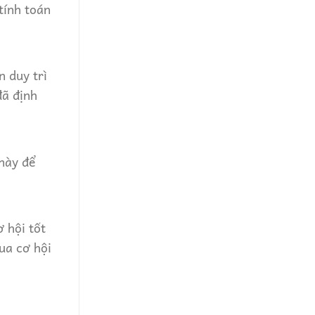
tính toán
n duy trì
đã định
này để
 hội tốt
ua cơ hội