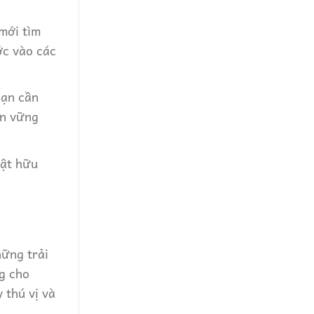
mới tìm
ớc vào các
bạn cần
ền vững
uật hữu
hững trải
ng cho
 thú vị và