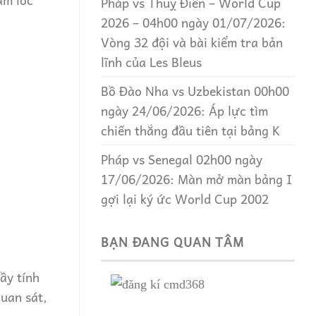
âm lốc
Pháp vs Thuỵ Điển – World Cup
2026 – 04h00 ngày 01/07/2026:
Vòng 32 đội và bài kiểm tra bản
lĩnh của Les Bleus
Bồ Đào Nha vs Uzbekistan 00h00
ngày 24/06/2026: Áp lực tìm
chiến thắng đầu tiên tại bảng K
Pháp vs Senegal 02h00 ngày
17/06/2026: Màn mở màn bảng I
gợi lại ký ức World Cup 2002
BẠN ĐANG QUAN TÂM
ầy tính
quan sát,