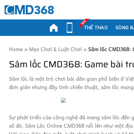
Skip
to
content
THỂ THAO
SÒNG B
Home
»
Mẹo Chơi & Luật Chơi
»
Sâm lốc CMD368: G
Sâm lốc CMD368: Game bài tr
Sâm lốc là một trò chơi bài dân gian phổ biến ở Việ
đơn giản nhưng đầy tính chiến thuật, sâm lốc mang 
Sự phát triển của công nghệ đã mang sâm lốc đến g
số đó, Sâm Lốc Online CMD368 nổi lên như một địa c