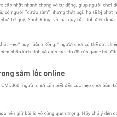
ược cập nhật nhanh chóng và tự động, giúp người chơi d
nếu có người “cướp sâm” nhưng thất bại, họ sẽ bị phạt 
 như Tứ quý, Sảnh Rồng, và các quy tắc tính điểm khác
hặt Heo” hay “Sảnh Rồng,” người chơi có thể đạt chiế
hêm phần kịch tính và giúp các tín đồ của game bài đổ
rong sâm lốc online
i CMD368, người chơi cần biết đến các mẹo chơi Sâm L
 nào nên giữ bài là vô cùng quan trọng. Hãy chú ý đến 