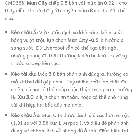
CMD368
,
Man City chấp 0.5 bàn
với mức ăn 0.92 – cho
thấy niềm tin lớn từ giới chuyên môn dành cho đội chủ
nhà.
Kèo châu Á:
Với sự ổn định và khả năng kiểm soát
bóng vượt trội, lựa chọn
Man City -0.5
là hướng đi
sáng suốt. Dù Liverpool vẫn có thể tạo bất ngờ,
nhưng phong độ thất thường khiến họ khó trụ vững
trước sức ép liên tục.
Kèo tài xỉu:
Mốc
3.0 bàn
phản ánh đúng xu hướng cởi
mở khi hai đội gặp nhau. Tuy nhiên, với tính chất đại
chiến, cả hai có thể nhập cuộc thận trọng hơn thường
lệ.
Xỉu 3.0
là lựa chọn an toàn, hoặc có thể chờ rung
tài khi hiệp hai bắt đầu mở nhịp.
Kèo châu Âu:
Man City được đánh giá cao hơn rõ rệt
(1.91 so với 3.58 của Liverpool), và điều đó phản ánh
đúng sự chênh lệch về phong độ ở thời điểm hiện tại.