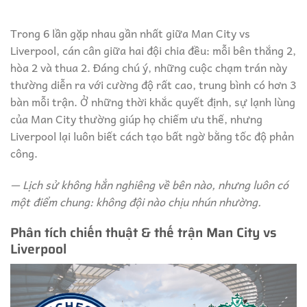
Trong 6 lần gặp nhau gần nhất giữa Man City vs
Liverpool, cán cân giữa hai đội chia đều: mỗi bên thắng 2,
hòa 2 và thua 2. Đáng chú ý, những cuộc chạm trán này
thường diễn ra với cường độ rất cao, trung bình có hơn 3
bàn mỗi trận. Ở những thời khắc quyết định, sự lạnh lùng
của Man City thường giúp họ chiếm ưu thế, nhưng
Liverpool lại luôn biết cách tạo bất ngờ bằng tốc độ phản
công.
— Lịch sử không hẳn nghiêng về bên nào, nhưng luôn có
một điểm chung: không đội nào chịu nhún nhường.
Phân tích chiến thuật & thế trận Man City vs
Liverpool