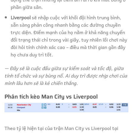
phần giữa sân.
Liverpool
sẽ nhập cuộc với khối đội hình trung bình,
sẵn sàng phản công nhanh bằng các đường chuyền
trực diện. Điểm mạnh của họ nằm ở khả năng chuyển
đổi trạng thái chỉ trong vài giây, tuy nhiên lối chơi này
đòi hỏi tính chính xác cao – điều mà thời gian gần đây
họ chưa duy trì tốt.
— Đây sẽ là cuộc đấu giữa sự kiểm soát và tốc độ, giữa
tính tổ chức và sự bùng nổ. Ai duy trì được nhịp chơi của
mình lâu hơn sẽ là kẻ chiến thắng.
Phân tích kèo Man City vs Liverpool
Theo tỷ lệ hiện tại của trận Man City vs Liverpool tại