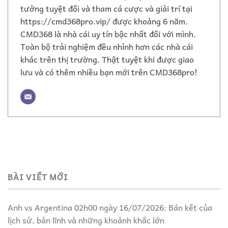
tưởng tuyệt đối và tham cá cược và giải trí tại
https://cmd368pro.vip/ được khoảng 6 năm.
CMD368 là nhà cái uy tín bậc nhất đối với mình.
Toàn bộ trải nghiệm đều nhỉnh hơn các nhà cái
khác trên thị trường. Thật tuyệt khi được giao
lưu và có thêm nhiều bạn mới trên CMD368pro!
BÀI VIẾT MỚI
Anh vs Argentina 02h00 ngày 16/07/2026: Bán kết của
lịch sử, bản lĩnh và những khoảnh khắc lớn