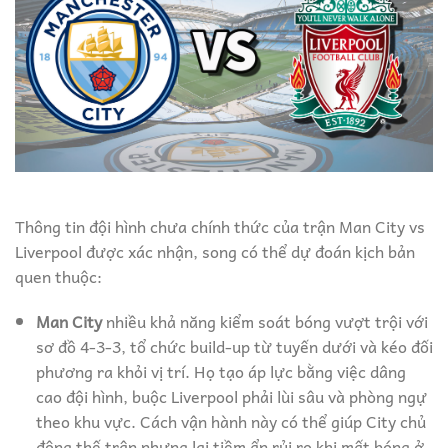
Thông tin đội hình chưa chính thức của trận Man City vs
Liverpool được xác nhận, song có thể dự đoán kịch bản
quen thuộc:
Man City
nhiều khả năng kiểm soát bóng vượt trội với
sơ đồ 4-3-3, tổ chức build-up từ tuyến dưới và kéo đối
phương ra khỏi vị trí. Họ tạo áp lực bằng việc dâng
cao đội hình, buộc Liverpool phải lùi sâu và phòng ngự
theo khu vực. Cách vận hành này có thể giúp City chủ
động thế trận nhưng lại tiềm ẩn rủi ro khi mất bóng ở