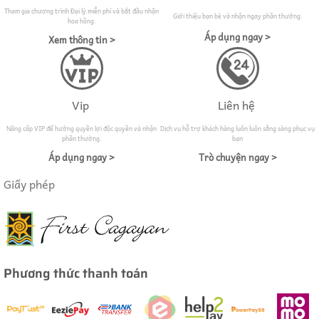
Tham gia chương trình Đại lý miễn phí và bắt đầu nhận
Giới thiệu bạn bè và nhận ngay phần thưởng.
hoa hồng.
Áp dụng ngay >
Xem thông tin >
Vip
Liên hệ
Nâng cấp VIP để hưởng quyền lợi độc quyền và nhận
Dịch vụ hỗ trợ khách hàng luôn luôn sẵng sàng phục vụ
phần thưởng.
bạn
Áp dụng ngay >
Trò chuyện ngay >
Giấy phép
Phương thức thanh toán