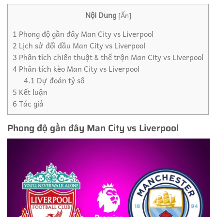
Nội Dung
[
Ẩn
]
1
Phong độ gần đây Man City vs Liverpool
2
Lịch sử đối đầu Man City vs Liverpool
3
Phân tích chiến thuật & thế trận Man City vs Liverpool
4
Phân tích kèo Man City vs Liverpool
4.1
Dự đoán tỷ số
5
Kết luận
6
Tác giả
Phong độ gần đây Man City vs Liverpool