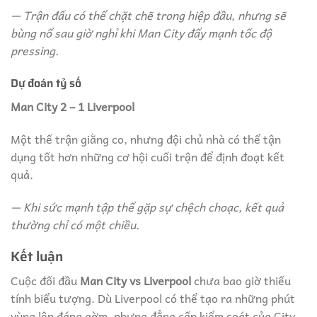
— Trận đấu có thể chặt chẽ trong hiệp đầu, nhưng sẽ
bùng nổ sau giờ nghỉ khi Man City đẩy mạnh tốc độ
pressing.
Dự đoán tỷ số
Man City 2 – 1 Liverpool
Một thế trận giằng co, nhưng đội chủ nhà có thể tận
dụng tốt hơn những cơ hội cuối trận để định đoạt kết
quả.
— Khi sức mạnh tập thể gặp sự chệch choạc, kết quả
thường chỉ có một chiều.
Kết luận
Cuộc đối đầu
Man City vs Liverpool
chưa bao giờ thiếu
tính biểu tượng. Dù Liverpool có thể tạo ra những phút
vùng lên đáng gờm, nhưng đẳng cấp kiểm soát của City