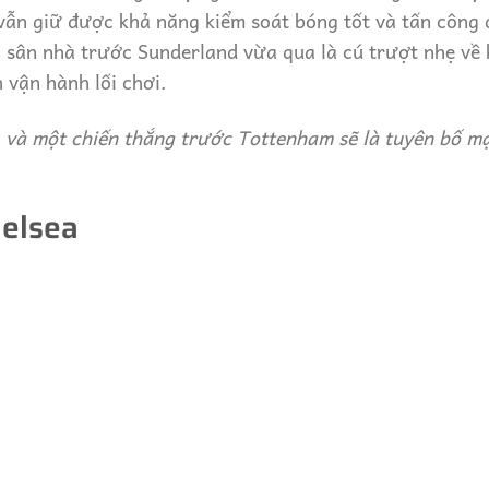
a vẫn giữ được khả năng kiểm soát bóng tốt và tấn công
n sân nhà trước Sunderland vừa qua là cú trượt nhẹ về 
 vận hành lối chơi.
, và một chiến thắng trước Tottenham sẽ là tuyên bố 
helsea