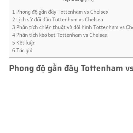
1
Phong độ gần đây Tottenham vs Chelsea
2
Lịch sử đối đầu Tottenham vs Chelsea
3
Phân tích chiến thuật và đội hình Tottenham vs Ch
4
Phân tích kèo bet Tottenham vs Chelsea
5
Kết luận
6
Tác giả
Phong độ gần đây Tottenham vs