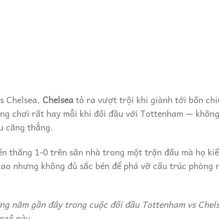
s Chelsea,
Chelsea
tỏ ra vượt trội khi giành tới bốn ch
ờng chơi rất hay mỗi khi đối đầu với Tottenham — không
u căng thẳng.
iến thắng 1-0 trên sân nhà trong một trận đấu mà họ ki
 cao nhưng không đủ sắc bén để phá vỡ cấu trúc phòng
ững năm gần đây trong cuộc đối đầu Tottenham vs Chels
 ngộ này.