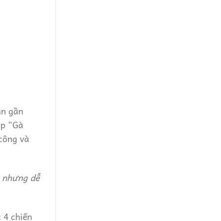
ân gần
úp “Gà
 công và
, nhưng dễ
 4 chiến