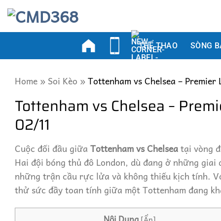
Skip
to
content
THỂ THAO
SÒNG B
Home
»
Soi Kèo
»
Tottenham vs Chelsea – Premier
Tottenham vs Chelsea – Prem
02/11
Cuộc đối đầu giữa
Tottenham vs Chelsea
tại vòng đ
Hai đội bóng thủ đô London, dù đang ở những giai
những trận cầu rực lửa và không thiếu kịch tính. V
thử sức đầy toan tính giữa một Tottenham đang khá
Nội Dung
[
Ẩn
]